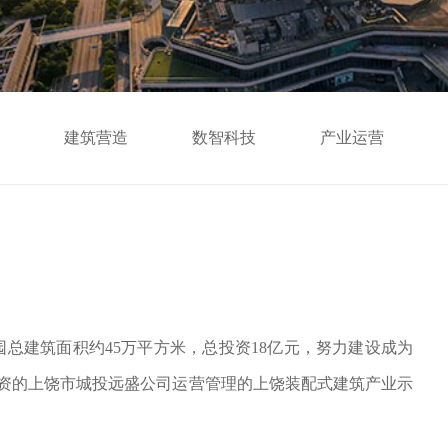
建筑营造
数智科技
产业运营
产业园总建筑面积约45万平方米，总投资18亿元，努力建设成为
资的上饶市城投远盛公司运营管理的上饶装配式建筑产业示