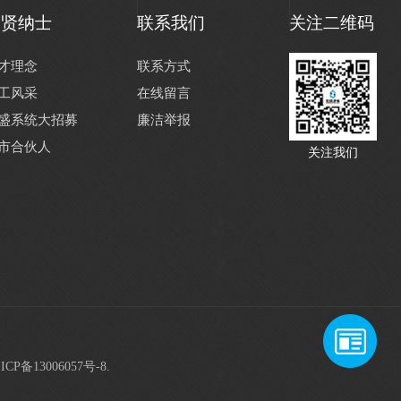
招贤纳士
联系我们
关注二维码
才理念
联系方式
工风采
在线留言
盛系统大招募
廉洁举报
市合伙人
关注我们
ICP备13006057号-8.