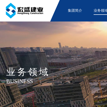
集团简介
业务领
业务领域
BUSINESS