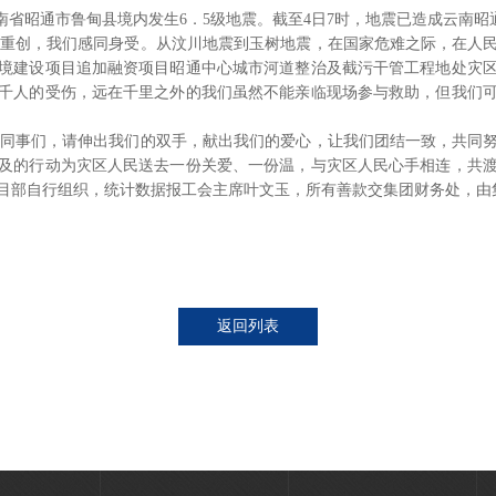
，云南省昭通市鲁甸县境内发生6．5级地震。截至4日7时，地震已造成云南昭通
重创，我们感同身受。从汶川地震到玉树地震，在国家危难之际，在人民
境建设项目追加融资项目昭通中心城市河道整治及截污干管工程地处灾
千人的受伤，远在千里之外的我们虽然不能亲临现场参与救助，但我们
同事们，请伸出我们的双手，献出我们的爱心，让我们团结一致，共同努
及的行动为灾区人民送去一份关爱、一份温，与灾区人民心手相连，共
目部自行组织，统计数据报工会主席叶文玉，所有善款交集团财务处，由
返回列表