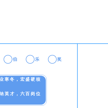
伯
乐
奖
业寒冬，宏盛硬核
纳英才，六百岗位