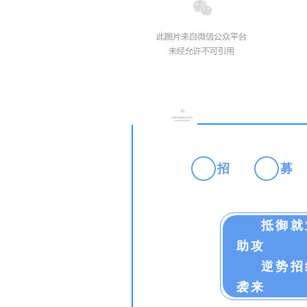
招
募
抵御就
助攻
逆势招
袭来