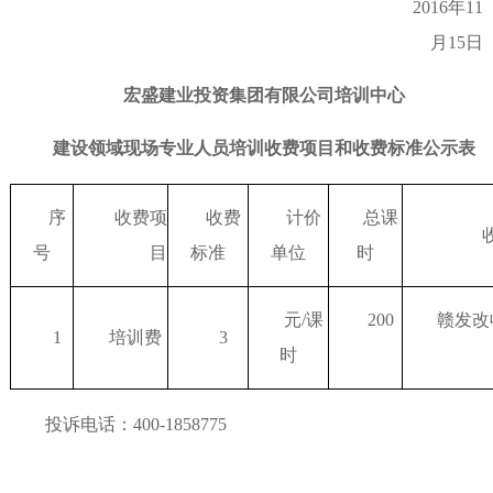
2016年
11
月
15
日
宏盛建业投资集团有限公司培训中心
建设领域现场专业人员培训收费项目和收费标准公示表
序
收费项
收费
计价
总课
号
目
标准
单位
时
元
/
课
200
赣发改
1
培训费
3
时
投诉电话：
400-1858775